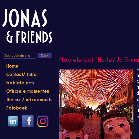
Mobiele act 'Harley Jr. X-ma
Home
H
Contact/ Intro
m
c
Mobiele acts
h
Officiële momenten
d
z
Thema-/ seizoensacts
k
Fotoboek
d
t