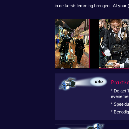
in de kerststemming brengen! At your
Praktis
info
* De act 
eveneme
*
Speeldu
*
Benodig